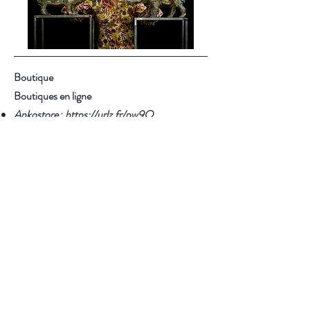
Boutique
Boutiques en ligne
Ankostore
:
https://urlz.fr/pw9O
Faire :
https://urlz.fr/pw9R
À propos
Blog
Contact
Facebook
Instagram
Pinterest