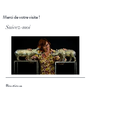
Merci de votre visite !
Suivez-moi
Boutique
Boutiques en ligne
Ankostore
:
https://urlz.fr/pw9O
Faire :
https://urlz.fr/pw9R
À propos
Blog