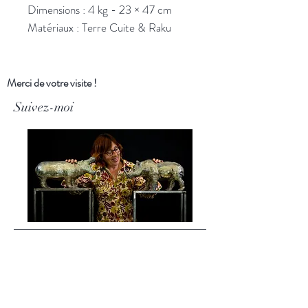
Dimensions : 4 kg - 23 × 47 cm
Matériaux : Terre Cuite & Raku
Merci de votre visite !
Suivez-moi
Boutique
Boutiques en ligne
Ankostore
:
https://urlz.fr/pw9O
Faire :
https://urlz.fr/pw9R