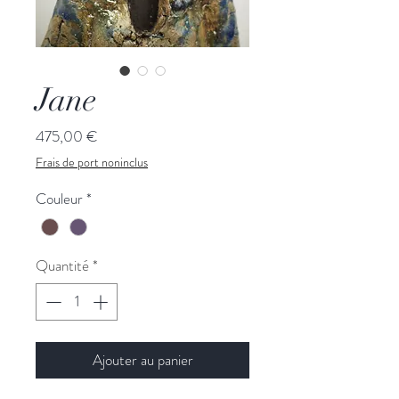
Jane
Prix
475,00 €
Frais de port noninclus
Couleur
*
Quantité
*
Ajouter au panier