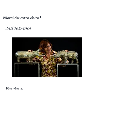
Merci de votre visite !
Suivez-moi
Boutique
Boutiques en ligne
Ankostore
:
https://urlz.fr/pw9O
Faire :
https://urlz.fr/pw9R
À propos
Blog