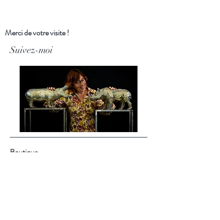
Vendu
Merci de votre visite !
Suivez-moi
Boutique
Boutiques en ligne
Ankostore
:
https://urlz.fr/pw9O
Faire :
https://urlz.fr/pw9R
À propos
Blog