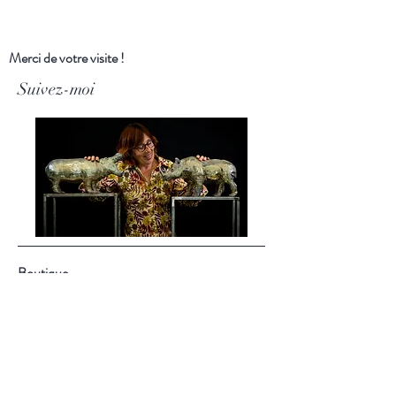
Merci de votre visite !
Suivez-moi
Boutique
Boutiques en ligne
Ankostore
:
https://urlz.fr/pw9O
Faire :
https://urlz.fr/pw9R
À propos
Blog