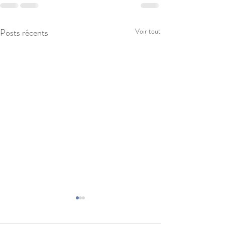
Posts récents
Voir tout
RAKU party 🔥
🔥 SOIRÉE RAKU PARTIE 🔥